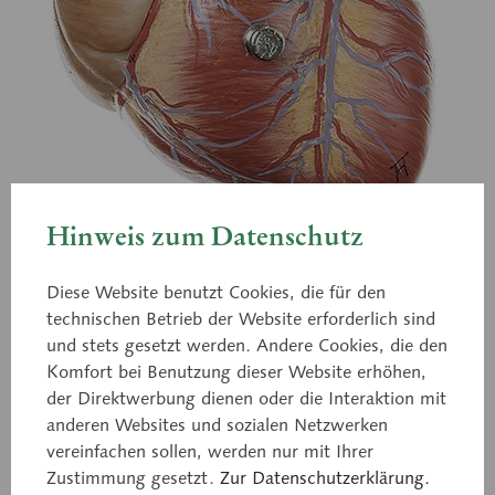
Hinweis zum Datenschutz
Diese Website benutzt Cookies, die für den
HS 2
technischen Betrieb der Website erforderlich sind
Herz
und stets gesetzt werden. Andere Cookies, die den
Komfort bei Benutzung dieser Website erhöhen,
der Direktwerbung dienen oder die Interaktion mit
3/4 natürlicher Größe, aus SOMSO-Plast®. Durch
anderen Websites und sozialen Netzwerken
Schnittführung Vorderwand der Herzkammern und
vereinfachen sollen, werden nur mit Ihrer
Vorhöfe abnehmbar. Darstellung der Segel- und
Zustimmung gesetzt.
Zur Datenschutzerklärung.