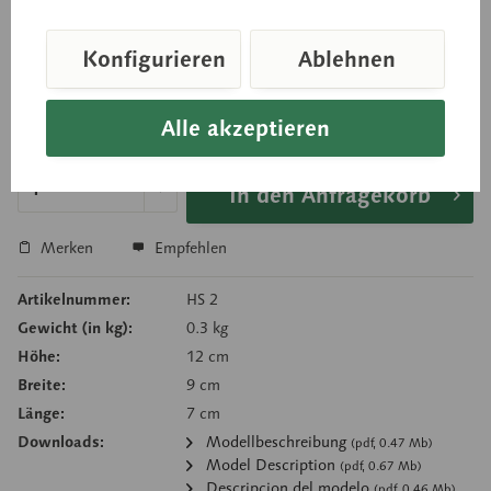
Taschenklappen. Insgesamt 2teilig.
Konfigurieren
Ablehnen
Preis auf Anfrage
Alle akzeptieren
Lieferzeit auf Anfrage
In den Anfragekorb
Merken
Empfehlen
Artikelnummer:
HS 2
Gewicht (in kg):
0.3 kg
Höhe:
12 cm
Breite:
9 cm
Länge:
7 cm
Downloads:
Modellbeschreibung
(pdf, 0.47 Mb)
Model Description
(pdf, 0.67 Mb)
Descripcion del modelo
(pdf, 0.46 Mb)