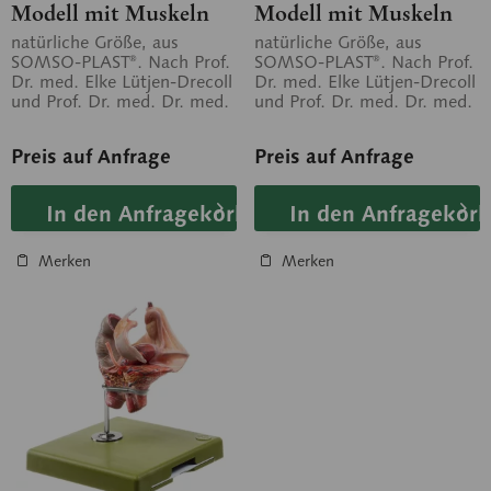
Modell mit Muskeln
Modell mit Muskeln
und Nerven
natürliche Größe, aus
natürliche Größe, aus
SOMSO-PLAST®. Nach Prof.
SOMSO-PLAST®. Nach Prof.
Dr. med. Elke Lütjen-Drecoll
Dr. med. Elke Lütjen-Drecoll
und Prof. Dr. med. Dr. med.
und Prof. Dr. med. Dr. med.
h.c. J.W. Rohen. In 4 Teile...
h.c. J.W. Rohen. In 3 Teile...
Preis auf Anfrage
Preis auf Anfrage
In den Anfragekorb
In den Anfragekorb
Merken
Merken