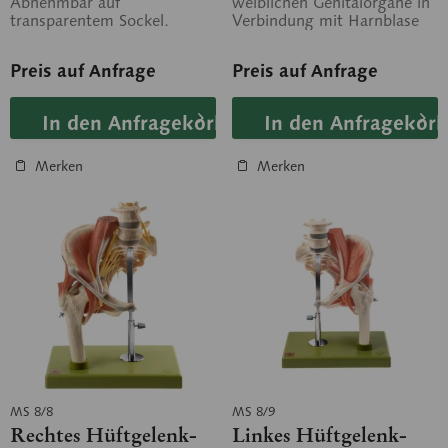
Abnehmbar auf
weiblichen Genitalorgane in
transparentem Sockel.
Verbindung mit Harnblase
und Mastdarm vollplastisch
modelliert. In 2...
Preis auf Anfrage
Preis auf Anfrage
In den Anfragekorb
In den Anfragekorb
Merken
Merken
MS 8/8
MS 8/9
Rechtes Hüftgelenk-
Linkes Hüftgelenk-