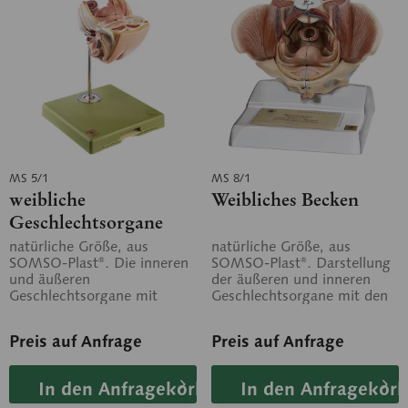
MS 5/1
MS 8/1
weibliche
Weibliches Becken
Geschlechtsorgane
natürliche Größe, aus
natürliche Größe, aus
SOMSO-Plast®. Die inneren
SOMSO-Plast®. Darstellung
und äußeren
der äußeren und inneren
Geschlechtsorgane mit
Geschlechtsorgane mit den
Mastdarm und Harnblase
Becken- und
sind dargestellt.
Beckenbodenmuskeln
Preis auf Anfrage
Preis auf Anfrage
Insgesamt...
sowie...
In den Anfragekorb
In den Anfragekorb