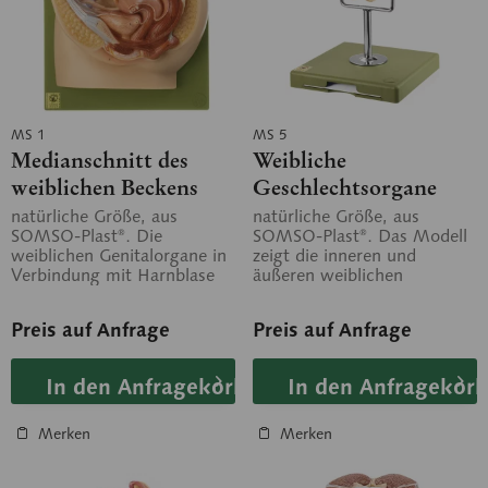
MS 1
MS 5
Medianschnitt des
Weibliche
weiblichen Beckens
Geschlechtsorgane
natürliche Größe, aus
natürliche Größe, aus
SOMSO-Plast®. Die
SOMSO-Plast®. Das Modell
weiblichen Genitalorgane in
zeigt die inneren und
Verbindung mit Harnblase
äußeren weiblichen
und Mastdarm vollplastisch
Geschlechtsorgane. Die
modelliert. In 2...
median durchtrennten...
Preis auf Anfrage
Preis auf Anfrage
In den Anfragekorb
In den Anfragekorb
Merken
Merken