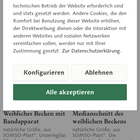
technischen Betrieb der Website erforderlich sind
und stets gesetzt werden. Andere Cookies, die den
In den Anfragekorb
In den Anfragekorb
Komfort bei Benutzung dieser Website erhöhen,
der Direktwerbung dienen oder die Interaktion mit
Merken
Merken
anderen Websites und sozialen Netzwerken
vereinfachen sollen, werden nur mit Ihrer
Zustimmung gesetzt.
Zur Datenschutzerklärung.
Konfigurieren
Ablehnen
Alle akzeptieren
MS 10/1
MS 1/B
Weibliches Becken mit
Medianschnitt des
Bandapparat
weiblichen Beckens
natürliche Größe, aus
natürliche Größe, aus
SOMSO-Plast®. Unzerlegbar.
SOMSO-Plast®. Die