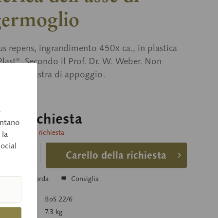
germoglio
s repens, ingrandimento 450x ca., in plastica
st®. Secondo il Prof. Dr. W. Weber. Non
ile, su lastra di appoggio.
o
o su richiesta
entano
consegna su richiesta
 la
social
Carello della richiesta
a
Ricorda
Consiglia
colo:
BoS 22/6
7.3 kg