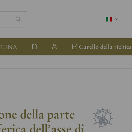
italienisc
ICINA
Carello della richies
one della parte
ferica dell’asse di