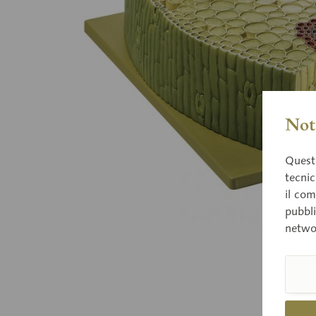
Nota
Questo
tecnic
il com
pubbli
netwo