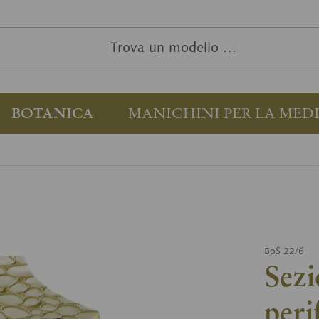
BOTANICA
MANICHINI PER LA MED
BoS 22/6
Sezi
peri