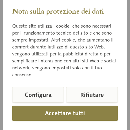
Nota sulla protezione dei dati
Questo sito utilizza i cookie, che sono necessari
per il funzionamento tecnico del sito e che sono
sempre impostati. Altri cookie, che aumentano il
BoS 52
comfort durante lutilizzo di questo sito Web,
Agarico terminoso
vengono utilizzati per la pubblicità diretta o per
semplificare linterazione con altri siti Web e social
network, vengono impostati solo con il tuo
consenso.
(Lactarius torminosus) Velenoso.
Configura
Rifiutare
Prezzo su richiesta
Tempi di consegna su richiesta
Accettare tutti
Carello della richiesta