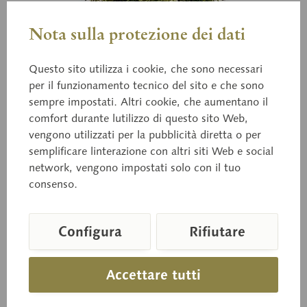
Nota sulla protezione dei dati
Questo sito utilizza i cookie, che sono necessari
per il funzionamento tecnico del sito e che sono
sempre impostati. Altri cookie, che aumentano il
comfort durante lutilizzo di questo sito Web,
Bo 212
Suillus granulatus
vengono utilizzati per la pubblicità diretta o per
semplificare linterazione con altri siti Web e social
network, vengono impostati solo con il tuo
consenso.
(L. ex FR.) O. KTZE
Configura
Rifiutare
Prezzo su richiesta
Accettare tutti
Tempi di consegna su richiesta