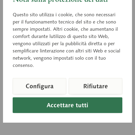
Questo sito utilizza i cookie, che sono necessari
per il funzionamento tecnico del sito e che sono
sempre impostati. Altri cookie, che aumentano il
comfort durante lutilizzo di questo sito Web,
JS 4
JS 6
Stomaco
vengono utilizzati per la pubblicità diretta o per
Parete dello stomaco
semplificare linterazione con altri siti Web e social
network, vengono impostati solo con il tuo
realizzato in SOMSO-PLAST®
Il modello riproduce a
ed in grandezza naturale. Il
consenso.
fortissimo ingrandi- mento
modello riproduce
la struttura microscopica
fedelmente gli strati della
della parete, sia in sezione
muscolatura longitudinale
trasversa che in sezione...
Configura
Rifiutare
e...
Prezzo su richiesta
Prezzo su richiesta
Accettare tutti
Carello della richiesta
Carello della richie
Ricorda
Ricorda