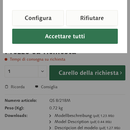
Istituto Anatomico dell'Università di Erlangen. Il
modello è scomponibile in 18 singoli elementi che
corrispondono alle ossa naturali. Con i 4 muscoli
Configura
Rifiutare
masticatori.
Accettare tutti
Prezzo su richiesta
Tempi di consegna su richiesta
Carello della richiesta
Ricorda
Consiglia
Numero articolo:
QS 8/218M
Peso (Kg):
0.72 kg
Downloads:
Modellbeschreibung
(pdf, 1.23 Mb)
Model Description
(pdf, 0.44 Mb)
Descripcion del modelo
(pdf, 1.27 Mb)