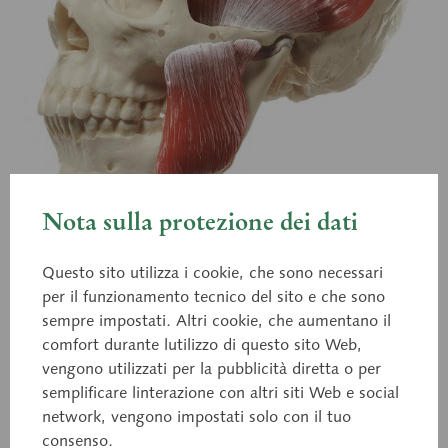
Nota sulla protezione dei dati
Questo sito utilizza i cookie, che sono necessari
QS 8/218M
per il funzionamento tecnico del sito e che sono
Modello di cranio in 18 pezzi
sempre impostati. Altri cookie, che aumentano il
comfort durante lutilizzo di questo sito Web,
vengono utilizzati per la pubblicità diretta o per
semplificare linterazione con altri siti Web e social
a grandezza naturale, in plastica SOMSO-Plast®,
network, vengono impostati solo con il tuo
secondo le indicazioni del Prof. Dr. Dr. J. W. Rohen,
consenso.