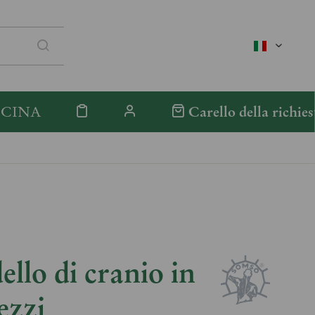
italienisc
ICINA
Carello della richies
llo di cranio in
ezzi