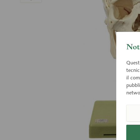
Nota
Questo
tecnic
il com
pubbli
netwo