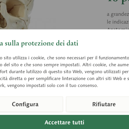
a grandez
le indicaz
Anatomico
scomponib
 sulla protezione dei dati
alle ossa
 sito utilizza i cookie, che sono necessari per il funzionament
o del sito e che sono sempre impostati. Altri cookie, che aum
Prezz
fort durante lutilizzo di questo sito Web, vengono utilizzati per
cità diretta o per semplificare linterazione con altri siti Web e 
Tempi di 
rk, vengono impostati solo con il tuo consenso.
Configura
Rifiutare
Confront
Numero arti
Accettare tutti
Peso (Kg):