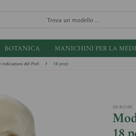
BOTANICA
MANICHINI PER LA MED
 indicazioni del Prof.
18 pezzi
QS 8/218C
Mode
18 p