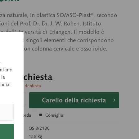
za naturale, in plastica SOMSO-Plast®, secondo
ioni del Prof. Dr. Dr. J. W. Rohen, Istituto
 dell'Università di Erlangen. Il modello è
ile in 18 singoli elementi che corrispondono
 naturali. Con colonna cervicale e osso ioide.
o
entano
o su richiesta
 la
social
consegna su richiesta
Carello della richiesta
a
Ricorda
Consiglia
colo:
QS 8/218C
1.19 kg