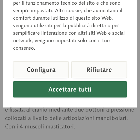
per il funzionamento tecnico del sito e che sono
cranio e costituito da 14 pezzi singoli, separabili o
sempre impostati. Altri cookie, che aumentano il
ricomponibili mediante collegamenti a spina. Osso
comfort durante lutilizzo di questo sito Web,
sfenoide, osso occipitale e le due ossa temporali
vengono utilizzati per la pubblicità diretta o per
semplificare linterazione con altri siti Web e social
formano la base cranica, a cui in alto si possono
network, vengono impostati solo con il tuo
unire le due ossa parietali e l’osso frontale. L’osso
consenso.
etmoide e il vomere possono essere attaccati
anteriormente allo sfenoide. Aggiungendo le due
ossa ma-scellari (che comprendono anche ossa
Configura
Rifiutare
lacrimali, nasali e palatine) il cranio viene poi
completato. Splacnocranio e neurocranio sono
Accettare tutti
collegati fra loro mediante le ossa zigomatiche, che
e possibile asportare separatamente. La mandibola
e fissata al cranio mediante due bottoni a pressione
collocati a livello delle articolazioni mandibolari.
Con i 4 muscoli masticatori.