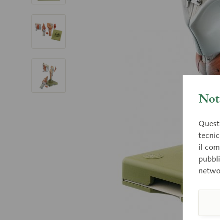
Nota
Questo
tecnic
il com
pubbli
netwo