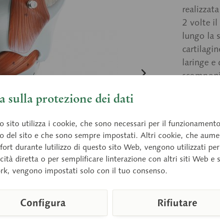
realizzat
2 volte il
lungo la 
cartilagin
laringe e
scomponib
di appog
 sulla protezione dei dati
 sito utilizza i cookie, che sono necessari per il funzionament
Prezz
o del sito e che sono sempre impostati. Altri cookie, che aum
fort durante lutilizzo di questo sito Web, vengono utilizzati per
Tempi di 
cità diretta o per semplificare linterazione con altri siti Web e 
rk, vengono impostati solo con il tuo consenso.
Confront
Configura
Rifiutare
Numero arti