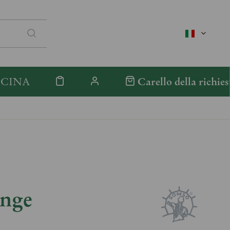
italienisc
ICINA
Carello della richies
inge