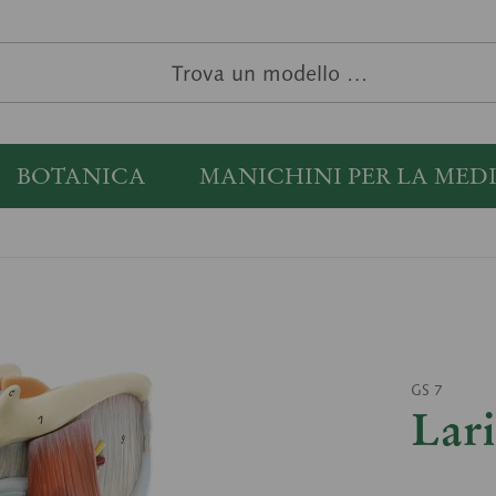
BOTANICA
MANICHINI PER LA MED
GS 7
Lar