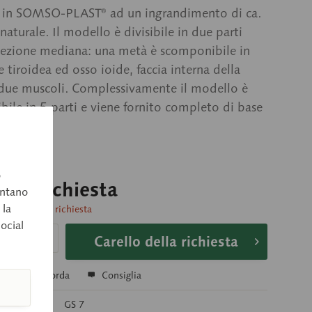
a in SOMSO-PLAST® ad un ingrandimento di ca.
 naturale. Il modello è divisibile in due parti
sezione mediana: una metà è scomponibile in
e tiroidea ed osso ioide, faccia interna della
 due muscoli. Complessivamente il modello è
ile in 5 parti e viene fornito completo di base
gio.
o
o su richiesta
entano
 la
consegna su richiesta
social
Carello della richiesta
a
Ricorda
Consiglia
colo:
GS 7