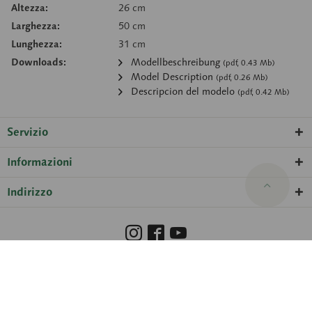
Altezza:
26 cm
Larghezza:
50 cm
Lunghezza:
31 cm
Downloads:
Modellbeschreibung
(pdf, 0.43 Mb)
Model Description
(pdf, 0.26 Mb)
Descripcion del modelo
(pdf, 0.42 Mb)
Servizio
Informazioni
Indirizzo
Barrierefreiheit
Hinweisgeberschutzgesetz
Informazione legale
Protezione dati
Impostazioni dei cookie