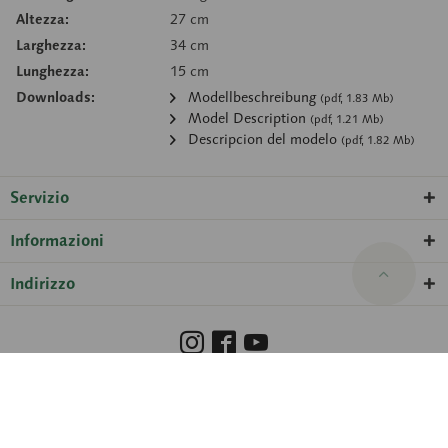
Altezza:
27 cm
Larghezza:
34 cm
Lunghezza:
15 cm
Downloads:
Modellbeschreibung
(pdf, 1.83 Mb)
Model Description
(pdf, 1.21 Mb)
Descripcion del modelo
(pdf, 1.82 Mb)
Servizio
Informazioni
Indirizzo
Barrierefreiheit
Hinweisgeberschutzgesetz
Informazione legale
Protezione dati
Impostazioni dei cookie