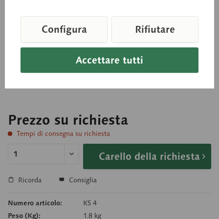
Sezione della pelle
Configura
Rifiutare
Ingrandimento 70x ca., in plastica SOMSO-Plast®.
Accettare tutti
Illustrazione del cuoio capelluto in vari piani di
sezione. Non scomponibile, su base verde.
Prezzo su richiesta
Tempi di consegna su richiesta
Carello della richiesta
Ricorda
Consiglia
Numero articolo:
KS 4
Peso (Kg):
1.8 kg