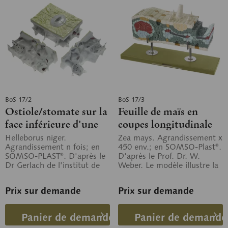
BoS 17/2
BoS 17/3
Ostiole/stomate sur la
Feuille de maïs en
face inférieure d'une
coupes longitudinale
feuille d'hellébore
et transversale
Helleborus niger.
Zea mays. Agrandissement x
Agrandissement n fois; en
450 env.; en SOMSO-Plast®.
noire
SOMSO-PLAST®. D'après le
D'après le Prof. Dr. W.
Dr Gerlach de l’institut de
Weber. Le modèle illustre la
botanique d'Erlangen. Le
structure particulière de la...
modèle montre...
Prix sur demande
Prix sur demande
Panier de demande
Panier de demande