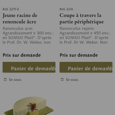
BoS 22/5-E
BoS 22/6
Jeune racine de
Coupe à travers la
renoncule âcre
partie périphérique
d'une tige de
Ranunculus acer.
Ranunculus repens.
Agrandissement x 300 env.;
Agrandissement x 450 env.;
renoncule rampante
en SOMSO Plast®. D’après
en SOMSO Plast®. D'après
dans l'axe de la pousse
le Prof. Dr. W. Weber, non
le Prof. Dr W. Weber. Non
démontable, sur planchette
démontable, sur planchette
verte.
verte.
Prix sur demande
Prix sur demande
Panier de demande
Panier de demande
Se souv.
Se souv.