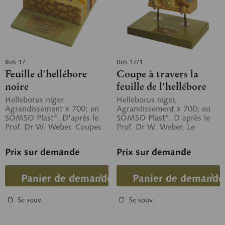
BoS 17
BoS 17/1
Feuille d'hellébore
Coupe à travers la
noire
feuille de l'hellébore
noire
Helleborus niger.
Helleborus niger.
Agrandissement x 700; en
Agrandissement x 700; en
SOMSO Plast®. D'après le
SOMSO Plast®. D'après le
Prof. Dr W. Weber. Coupes
Prof. Dr W. Weber. Le
transversale et longitudinale,
modèle montre l'épiderme
illustration...
supérieur avec la...
Prix sur demande
Prix sur demande
Panier de demande
Panier de demande
Se souv.
Se souv.