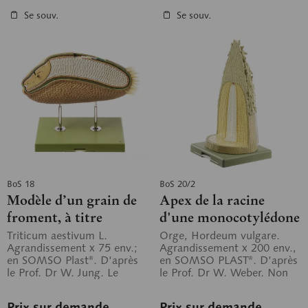
Se souv.
Se souv.
BoS 18
BoS 20/2
Modèle d’un grain de
Apex de la racine
froment, à titre
d'une monocotylédone
d’exemple d’une
en coupes transversale
Triticum aestivum L.
Orge, Hordeum vulgare.
Agrandissement x 75 env.;
Agrandissement x 200 env.,
caryopse.
et longitudinale.
en SOMSO Plast®. D'après
en SOMSO PLAST®. D’après
le Prof. Dr W. Jung. Le
le Prof. Dr W. Weber. Non
modèle montre la moitié
démontable, sur socle vert.
d'un grain de...
Prix sur demande
Prix sur demande