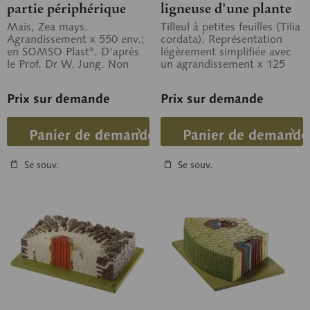
partie périphérique
ligneuse d'une plante
d'une tige de
dicotylédone
Maïs, Zea mays.
Tilleul à petites feuilles (Tilia
Agrandissement x 550 env.;
cordata). Représentation
monocotylédone
en SOMSO Plast®. D'après
légèrement simplifiée avec
le Prof. Dr W. Jung. Non
un agrandissement x 125
démontable, sur planchette
env.; en SOMSO-Plast®....
verte.
Prix sur demande
Prix sur demande
Panier de demande
Panier de demande
Se souv.
Se souv.