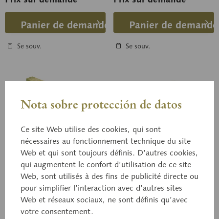
Panier de demande
Panier de demande
Se souv.
Se souv.
Nota sobre protección de datos
Ce site Web utilise des cookies, qui sont
nécessaires au fonctionnement technique du site
Web et qui sont toujours définis. D’autres cookies,
qui augmentent le confort d’utilisation de ce site
BoS 21/1
BoS 22
Coupe à travers un
Web, sont utilisés à des fins de publicité directe ou
Série de modèles de
pour simplifier l’interaction avec d’autres sites
rameau de tilleul de
mitose végétale
Web et réseaux sociaux, ne sont définis qu’avec
deux ans
Tilia sp.; agrandissement x
Agrandissement x 4 500
350 env.; en SOMSO Plast®.
votre consentement.
env.; d'après le Prof. Dr W.