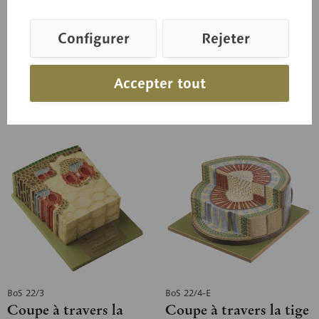
D'après les préparations et
Jung. Illustration sur la base
dessins du Prof. Dr W. Jung.
des cellules de la pointe
Les coupes (transversale,...
d’une racine d'oignon de...
Configurer
Rejeter
Prix sur demande
Prix sur demande
Accepter tout
Panier de demande
Panier de demande
Se souv.
Se souv.
BoS 22/3
BoS 22/4-E
Coupe à travers la
Coupe à travers la tige