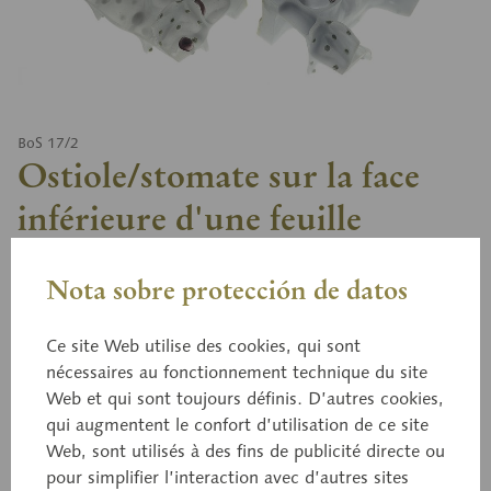
BoS 17/2
Ostiole/stomate sur la face
inférieure d'une feuille
d'hellébore noire
Nota sobre protección de datos
Ce site Web utilise des cookies, qui sont
Helleborus niger. Agrandissement n fois; en
nécessaires au fonctionnement technique du site
SOMSO-PLAST®. D'après le Dr Gerlach de l’institut
Web et qui sont toujours définis. D’autres cookies,
de botanique d'Erlangen. Le modèle montre les
qui augmentent le confort d’utilisation de ce site
cellules de garde, des cellules compagnes, un méat
Web, sont utilisés à des fins de publicité directe ou
aérifère et une chambre sous-stomatique (espace
pour simplifier l’interaction avec d’autres sites