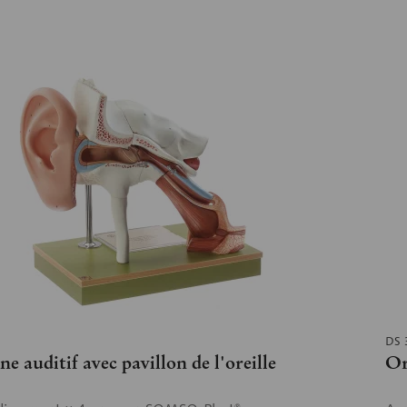
DS 
e auditif avec pavillon de l'oreille
Or