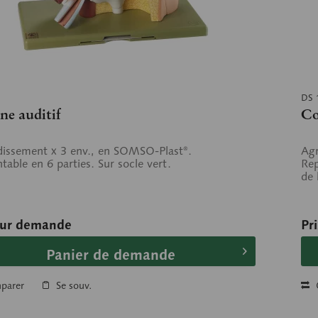
DS 
e auditif
Co
issement x 3 env., en SOMSO-Plast®.
Agr
able en 6 parties. Sur socle vert.
Rep
de 
sur demande
Pr
Panier de demande
parer
Se souv.