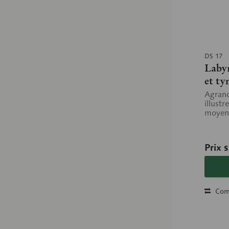
DS 17
Labyr
et t
Agrand
illustr
moyenne
Prix 
Com