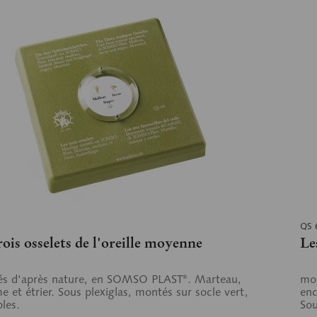
QS 
rois osselets de l'oreille moyenne
Le
s d'après nature, en SOMSO PLAST®. Marteau,
mod
e et étrier. Sous plexiglas, montés sur socle vert,
enc
les.
Sou