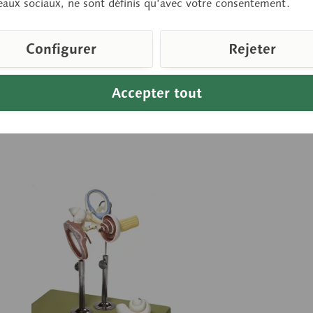
eaux sociaux, ne sont définis qu’avec votre consentement.
ser le saccule et...
vis
Configurer
Rejeter
sur demande
Pr
Panier de demande
Accepter tout
parer
Se souv.