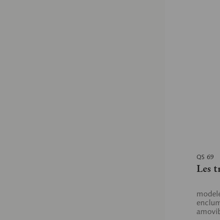
QS 69
Les t
modelé
enclum
amovib