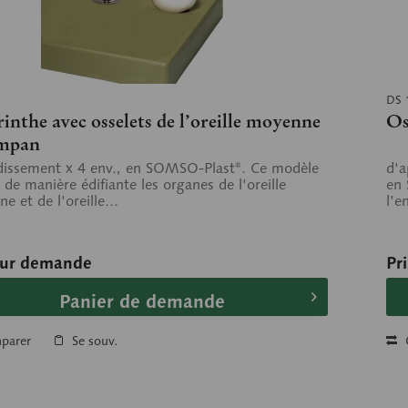
DS 
inthe avec osselets de l’oreille moyenne
Os
ympan
issement x 4 env., en SOMSO-Plast®. Ce modèle
d'a
e de manière édifiante les organes de l'oreille
en
 et de l'oreille...
l’e
sur demande
Pr
Panier de demande
parer
Se souv.