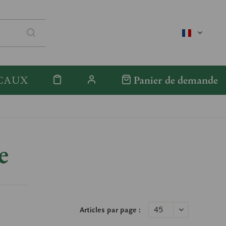
französis
CAUX
Panier de demande
e
Articles par page :