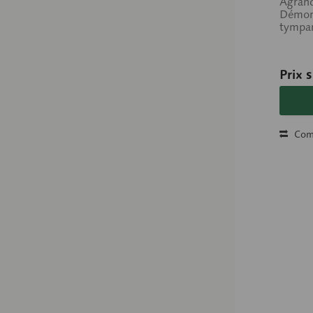
Agrand
Démont
tympan
Prix 
Com