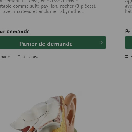
issement x 4 env., en SOMSO-Plast®.
Agr
able comme suit: pavillon, rocher (3 pièces),
ave
 avec marteau et enclume, labyrinthe...
l'é
sur demande
Pr
Panier de demande
parer
Se souv.