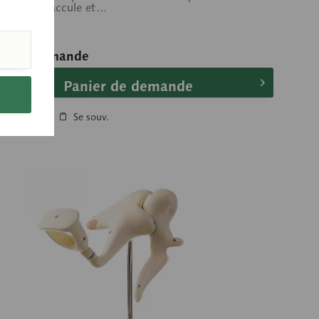
ualiser le saccule et...
ix sur demande
Panier de demande
Comparer
Se souv.