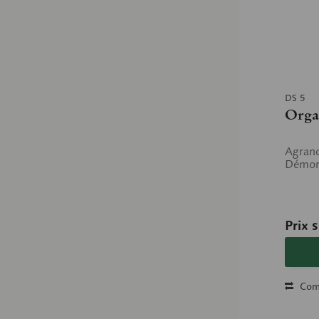
DS 5
Organ
Agrand
Démont
Prix 
Com