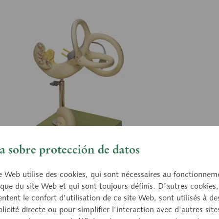
 sobre protección de datos
DS 
e Web utilise des cookies, qui sont nécessaires au fonctionnem
rinthe
La
que du site Web et qui sont toujours définis. D’autres cookies,
tent le confort d’utilisation de ce site Web, sont utilisés à des
issement x 18 env., en SOMSO-Plast®. Canal
Agr
licité directe ou pour simplifier l’interaction avec d’autres sit
irculaire sup. et vestibule ouverts permettant de
sem