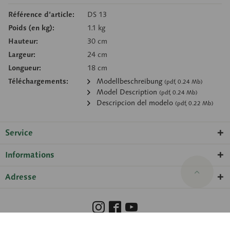
Référence d’article:
DS 13
Poids (en kg):
1.1 kg
Hauteur:
30 cm
Largeur:
24 cm
Longueur:
18 cm
Téléchargements:
Modellbeschreibung
(pdf, 0.24 Mb)
Model Description
(pdf, 0.24 Mb)
Descripcion del modelo
(pdf, 0.22 Mb)
Service
Informations
Adresse