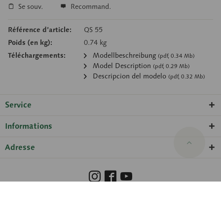
Se souv.
Recommand.
Référence d’article:
QS 55
Poids (en kg):
0.74 kg
Téléchargements:
Modellbeschreibung
(pdf, 0.34 Mb)
Model Description
(pdf, 0.29 Mb)
Descripcion del modelo
(pdf, 0.32 Mb)
Service
Informations
Adresse
Barrierefreiheit
Hinweisgeberschutzgesetz
Droits de propriété
Protection des données
Paramètres des cookies