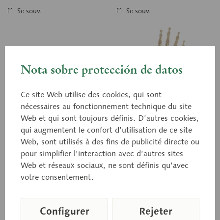
Se souv.
Se souv.
Nota sobre protección de datos
Ce site Web utilise des cookies, qui sont
nécessaires au fonctionnement technique du site
Web et qui sont toujours définis. D’autres cookies,
qui augmentent le confort d’utilisation de ce site
QS 31/1-N
QS 31/2
Squelette de la main
Web, sont utilisés à des fins de publicité directe ou
Squelette de la main
pour simplifier l’interaction avec d’autres sites
avec insertion sur
avec insertion sur
Web et réseaux sociaux, ne sont définis qu’avec
l’avant-bras, (montage
l’avant-bras, (montage
modelé d’après nature, en
modelé d’après nature, en
SOMSO PLAST®.
votre consentement.
SOMSO PLAST®. Non
sur fils nylon)
fixe)
Démontable. Ce modèle est
démontable.
particulièrement bien
approprié pour illustrer
Configurer
Rejeter
comment les os de la...
Prix sur demande
Prix sur demande