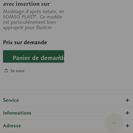
avec insertion sur
l’avant-bras, (montage
Modelage d’après nature, en
SOMSO PLAST®. Ce modèle
sur fils élastiques)
est particulièrement bien
approprié pour illustrer
comment les os de la main
se...
Prix sur demande
Panier de demande
Se souv.
Service
Informations
Adresse