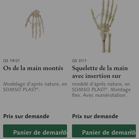
QS 19/21
QS 31/1
Os de la main montés
Squelette de la main
avec insertion sur
l’avant bras, (montage
Modelage d’après nature, en
modelé d’après nature, en
SOMSO PLAST®.
SOMSO PLAST®. Montage
sur fils métalliques)
fixe. Avec numérotation.
Prix sur demande
Prix sur demande
Panier de demande
Panier de demande