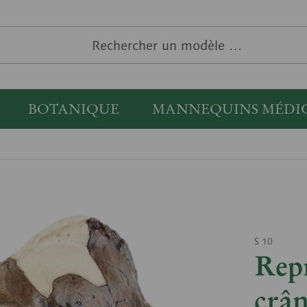
BOTANIQUE
MANNEQUINS MÉDI
S 10
Rep
crân