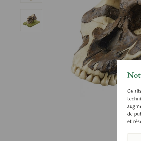
Nota
Ce sit
techni
augmen
de pub
et rés