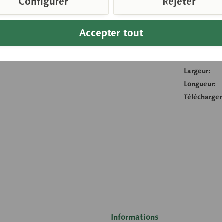
Configurer
Rejeter
Compare
Accepter tout
Référence d
Poids (en k
Hauteur:
Largeur:
Longueur:
Télécharge
Informations