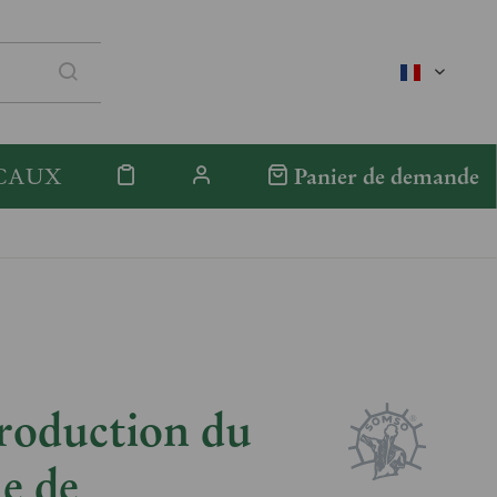
französis
CAUX
Panier de demande
roduction du
e de