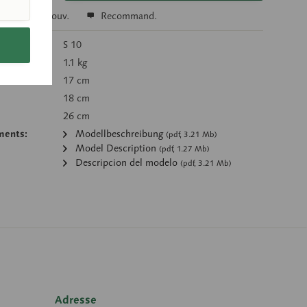
r
Se souv.
Recommand.
’article:
S 10
g):
1.1 kg
17 cm
18 cm
26 cm
ments:
Modellbeschreibung
(pdf, 3.21 Mb)
Model Description
(pdf, 1.27 Mb)
Descripcion del modelo
(pdf, 3.21 Mb)
Adresse