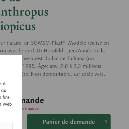
anthropus
iopicus
ur nature, en SOMSO-Plast®. Modèle réalisé en
on avec le prof. Dr Hossfeld. Lieu/Année de la
e: Sur la rive ouest du lac de Turkana (ou
, Kenya, 1985. Âge: env. 2,6 à 2,3 millions
av. notre ère. Non démontable, sur socle vert.
ent
 qui
 fins
sur demande
es Web
livraison sur demande
Panier de demande