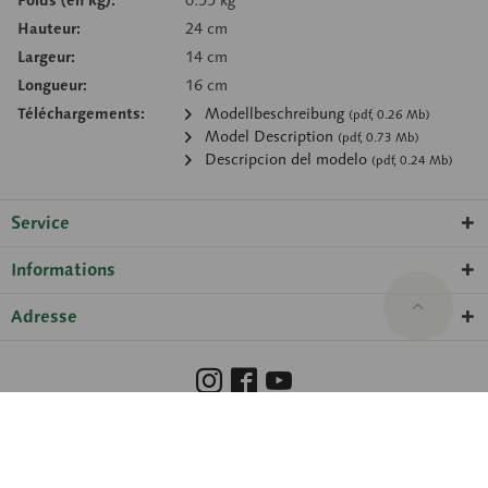
Poids (en kg):
0.55 kg
Hauteur:
24 cm
Largeur:
14 cm
Longueur:
16 cm
Téléchargements:
Modellbeschreibung
(pdf, 0.26 Mb)
Model Description
(pdf, 0.73 Mb)
Descripcion del modelo
(pdf, 0.24 Mb)
Service
Informations
Adresse
Barrierefreiheit
Hinweisgeberschutzgesetz
Droits de propriété
Protection des données
Paramètres des cookies