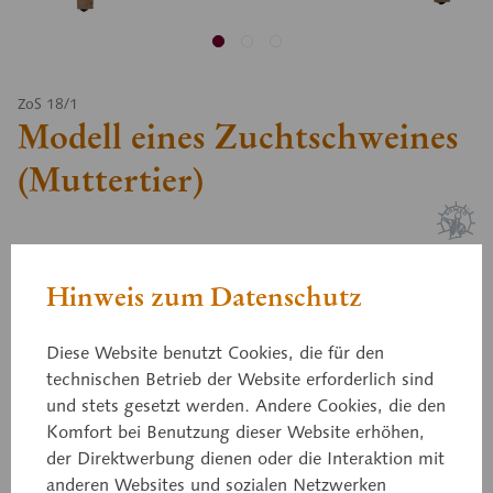
ZoS 18/1
Modell eines Zuchtschweines
(Muttertier)
nach einem Zuchtschwein aus der Bayer. Landesanstalt
für Tierzucht in Grub modelliert, etwa 1/2 natürlicher
Hinweis zum Datenschutz
Größe, aus SOMSO-Plast®. Rechte Seite zeigt die Haut,
die andere Seite die Muskulatur. Das Modell ist auf einem
Diese Website benutzt Cookies, die für den
ausziehbaren Sockel montiert und durch Medianschnitt in
technischen Betrieb der Website erforderlich sind
2 Hälften zerlegbar. Die linke Kopfhälfte mit der
und stets gesetzt werden. Andere Cookies, die den
Darstellung der Muskulatur, den wichtigsten Blutgefäßen
Komfort bei Benutzung dieser Website erhöhen,
und Drüsen (die Ohrspeicheldrüse ist abnehmbar) sowie
des Ohrknorpels, ist ebenso abnehmbar wie das linke
der Direktwerbung dienen oder die Interaktion mit
Vorderbein. Hat man die beiden Hälften getrennt, sieht
anderen Websites und sozialen Netzwerken