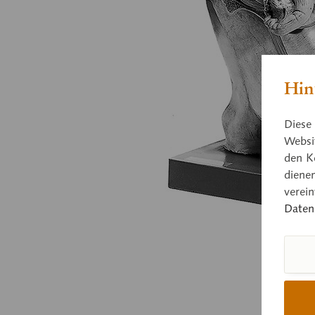
Hin
Diese 
Websit
den K
diene
verei
Daten