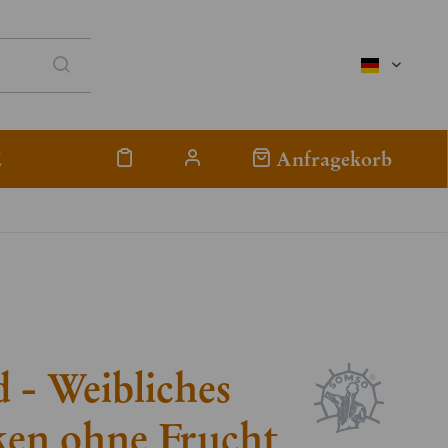
deutsch
E
Anfragekorb
 - Weibliches
ken ohne Frucht