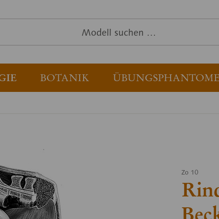
GIE
BOTANIK
ÜBUNGSPHANTOM
Zo 10
Rind
Bec