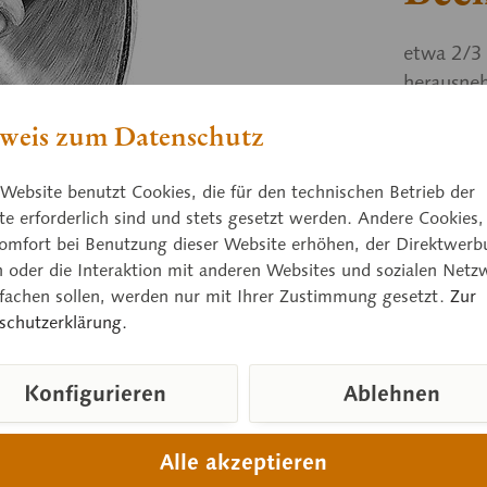
etwa 2/3 
herausneh
weis zum Datenschutz
Preis
Website benutzt Cookies, die für den technischen Betrieb der
Lieferzeit
e erforderlich sind und stets gesetzt werden. Andere Cookies,
omfort bei Benutzung dieser Website erhöhen, der Direktwerb
n oder die Interaktion mit anderen Websites und sozialen Netz
nfachen sollen, werden nur mit Ihrer Zustimmung gesetzt.
Zur
Vergleic
schutzerklärung.
Artikelnum
Konfigurieren
Ablehnen
Gewicht (in
Höhe:
Breite:
Alle akzeptieren
Länge: