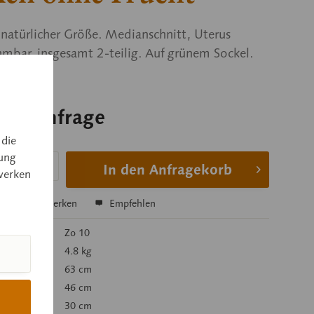
natürlicher Größe. Medianschnitt, Uterus
mbar, insgesamt 2-teilig. Auf grünem Sockel.
 auf Anfrage
 auf Anfrage
 die
ung
In den Anfragekorb
werken
hen
Merken
Empfehlen
mer:
Zo 10
 kg):
4.8 kg
63 cm
46 cm
30 cm