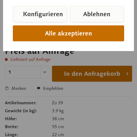
Konfigurieren
Ablehnen
natürliche Größe. Median geschnitten und in 4 Teile
zerlegbar. Auf grünem Sockel zum Abnehmen.
Alle akzeptieren
Preis auf Anfrage
Lieferzeit auf Anfrage
In den Anfragekorb
Merken
Empfehlen
Artikelnummer:
Zo 39
Gewicht (in kg):
3.9 kg
Höhe:
38 cm
Breite:
55 cm
Länge:
22 cm