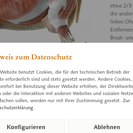
etwa 2/3 
die ander
linkes Oh
Entferne
Brust- un
linke Lun
teilig) u
weis zum Datenschutz
Auf grün
Website benutzt Cookies, die für den technischen Betrieb der
e erforderlich sind und stets gesetzt werden. Andere Cookies,
omfort bei Benutzung dieser Website erhöhen, der Direktwerb
Preis
n oder die Interaktion mit anderen Websites und sozialen Netz
Lieferzeit
nfachen sollen, werden nur mit Ihrer Zustimmung gesetzt.
Zur
schutzerklärung.
Vergleic
Konfigurieren
Ablehnen