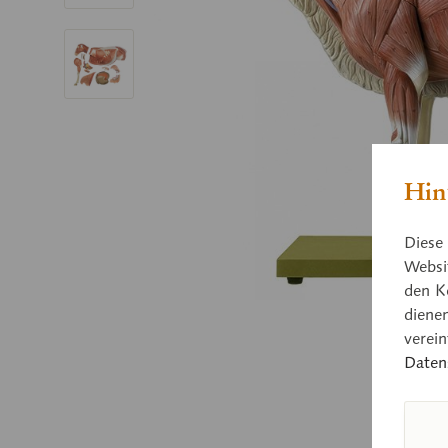
Hin
Diese 
Websit
den K
diene
verei
Daten