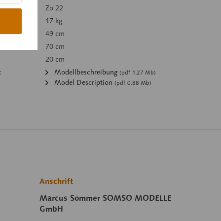
mer:
Zo 22
 kg):
17 kg
49 cm
70 cm
20 cm
:
Modellbeschreibung
(pdf, 1.27 Mb)
Model Description
(pdf, 0.88 Mb)
Anschrift
Marcus Sommer SOMSO MODELLE
GmbH