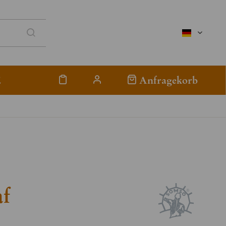
deutsch
E
Anfragekorb
af