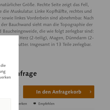
natürlicher Größe. Rechte Seite zeigt das Fell,
e die Muskulatur. Linke Kopfhälfte, rechtes und
r sowie linkes Vorderbein sind abnehmbar. Nach
n der Bauchwand sieht man die Topographie der
d Baucheingeweide, die wie folgt zerlegbar sind:
genhälfte, Herz (2-teilig), Magen, Dünndarm (2-
nd Gebärmutter. Insgesamt in 13 Teile zerlegbar.
em Sockel.
 die
ung
 auf Anfrage
werken
 auf Anfrage
In den Anfragekorb
hen
Merken
Empfehlen