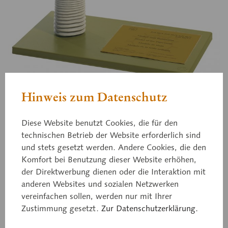
Hinweis zum Datenschutz
ZoS 116/2
Kopf des Rinderbandwurms
Diese Website benutzt Cookies, die für den
technischen Betrieb der Website erforderlich sind
oder unbewaffneten
und stets gesetzt werden. Andere Cookies, die den
Komfort bei Benutzung dieser Website erhöhen,
Bandwurms
der Direktwerbung dienen oder die Interaktion mit
anderen Websites und sozialen Netzwerken
vereinfachen sollen, werden nur mit Ihrer
Taenia saginata, stark vergrößert, aus SOMSO-
Zustimmung gesetzt.
Zur Datenschutzerklärung.
Plast®. Unzerlegbar, auf grünem Sockel.