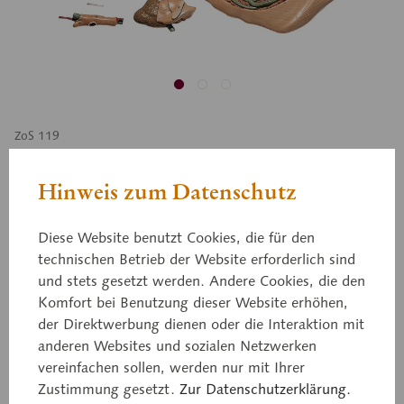
ZoS 119
Teichmuschel
Hinweis zum Datenschutz
Anodonta cygnea, anatomischer Überblick, rechte
Diese Website benutzt Cookies, die für den
Schalen-, Mantel- und Kiemenhälfte abgetragen,
technischen Betrieb der Website erforderlich sind
und stets gesetzt werden. Andere Cookies, die den
Fuß rechtsseitig geöffnet. Vergrößerung: 4fach
Komfort bei Benutzung dieser Website erhöhen,
linear, aus SOMSO-Plast®. Nach Studiendirektor
der Direktwerbung dienen oder die Interaktion mit
Christian Groß. Die im Naturpräparat nur sehr
anderen Websites und sozialen Netzwerken
schwer erkennbaren Organsysteme wurden aus
vereinfachen sollen, werden nur mit Ihrer
didaktischen Gründen im jeweils notwendigen Maß
Zustimmung gesetzt.
Zur Datenschutzerklärung.
in Struktur und Farbe betont bzw. schematisiert.