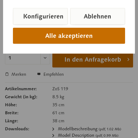
Auf grünem Sockel. In 5 Teile zerlegbar.
Konfigurieren
Ablehnen
Preis auf Anfrage
Alle akzeptieren
Lieferzeit auf Anfrage
In den Anfragekorb
Merken
Empfehlen
Artikelnummer:
ZoS 119
Gewicht (in kg):
8.5 kg
Höhe:
35 cm
Breite:
61 cm
Länge:
38 cm
Downloads:
Modellbeschreibung
(pdf, 1.02 Mb)
Model Description
(pdf, 0.99 Mb)