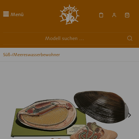
Menü
Süß-/Meereswasserbewohner