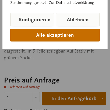
Zustimmung gesetzt.
Zur Datenschutzerklärung.
Schmetterlingskopf
Konfigurieren
Ablehnen
Großer Kohlweißling, Pieris brassicae, im Maßstab
50:1 nach der Natur modelliert, aus SOMSO-Plast®.
Alle akzeptieren
Nach Dr. E. Schicha. Der Rüssel ist einmal im
gestreckten und einmal im aufgerollten Zustand
dargestellt. In 5 Teile zerlegbar. Auf Stativ mit
grünem Sockel.
Preis auf Anfrage
Lieferzeit auf Anfrage
In den Anfragekorb