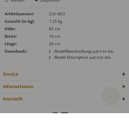
Merken
Empfehlen
Artikelnummer:
ZoS 48/2
Gewicht (in kg):
1.25 kg
Höhe:
83 cm
Breite:
18 cm
Länge:
26 cm
Downloads:
Modellbeschreibung
(pdf, 0.54 Mb)
Model Description
(pdf, 0.82 Mb)
Service
Informationen
Anschrift
Barrierefreiheit
Hinweisgeberschutzgesetz
Impressum
Datenschutz