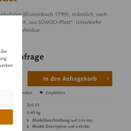
roglodytes (Blumenbach 1799), männlich, nach
 modelliert, aus SOMSO-Plast®. Unterkiefer
h und abnehmbar.
 die
 auf Anfrage
ung
werken
 auf Anfrage
In den Anfragekorb
hen
Merken
Empfehlen
mer:
ZoS 53
 kg):
0.45 kg
:
Modellbeschreibung
(pdf, 0.54 Mb)
Model Description
(pdf, 0.48 Mb)