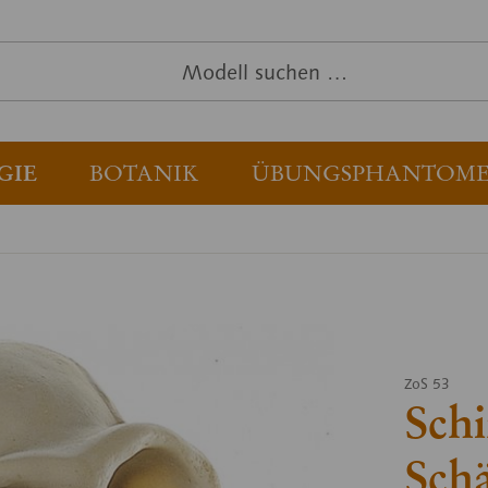
GIE
BOTANIK
ÜBUNGSPHANTOM
ZoS 53
Sch
Sch