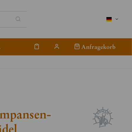
deutsch
E
Anfragekorb
impansen-
ädel