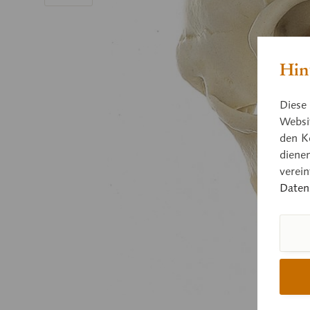
Hin
Diese 
Websit
den K
diene
verei
Daten