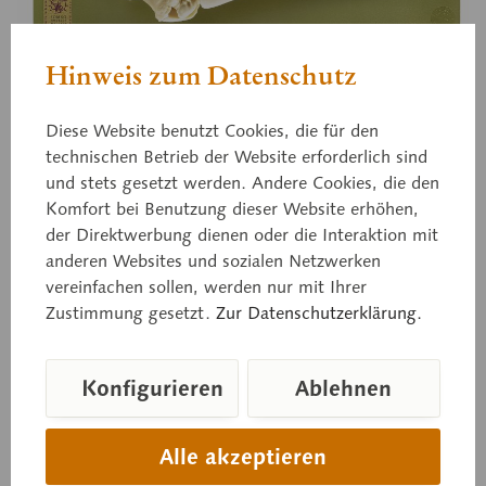
Hinweis zum Datenschutz
Zo 125/7/8R
Diese Website benutzt Cookies, die für den
Schweinswalschädel, rechte
technischen Betrieb der Website erforderlich sind
und stets gesetzt werden. Andere Cookies, die den
Hälfte
Komfort bei Benutzung dieser Website erhöhen,
der Direktwerbung dienen oder die Interaktion mit
anderen Websites und sozialen Netzwerken
Nach der Natur modelliert. Aus Spezialkunststoff,
vereinfachen sollen, werden nur mit Ihrer
beweglicher abnehmbarer Unterkiefer, auf grünem
Zustimmung gesetzt.
Zur Datenschutzerklärung.
Sockel abnehmbar montiert, insgesamt 2teilig.
Konfigurieren
Ablehnen
Preis auf Anfrage
Alle akzeptieren
Lieferzeit auf Anfrage