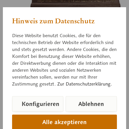
Hinweis zum Datenschutz
Zo 74/VIII-50
Pinzgauer Stier
Diese Website benutzt Cookies, die für den
technischen Betrieb der Website erforderlich sind
und stets gesetzt werden. Andere Cookies, die den
Komfort bei Benutzung dieser Website erhöhen,
Nr. 17, 1/6 der natürlichen Größe. 4 Jahre alt, prämiert in
der Direktwerbung dienen oder die Interaktion mit
Wien auf den Schmidtmannschen Besitzungen in
anderen Websites und sozialen Netzwerken
Hinterthal in Saalfelden bei Salzburg. Modelliert von Max
vereinfachen sollen, werden nur mit Ihrer
Landsberg, Berlin, 1896. Züchter Dr. P. Schuppli.
Zustimmung gesetzt.
Zur Datenschutzerklärung.
Preis auf Anfrage
Konfigurieren
Ablehnen
Lieferzeit auf Anfrage
Alle akzeptieren
In den Anfragekorb