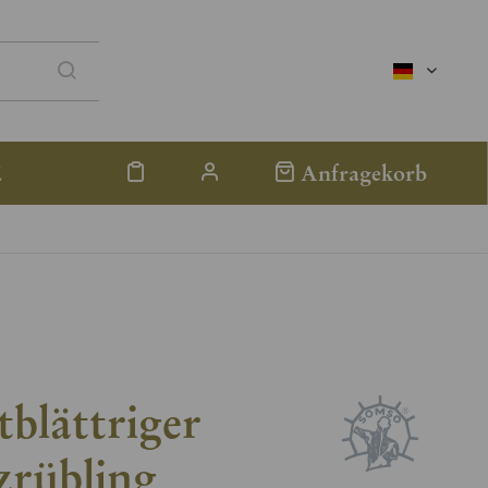
deutsch
E
Anfragekorb
tblättriger
zrübling