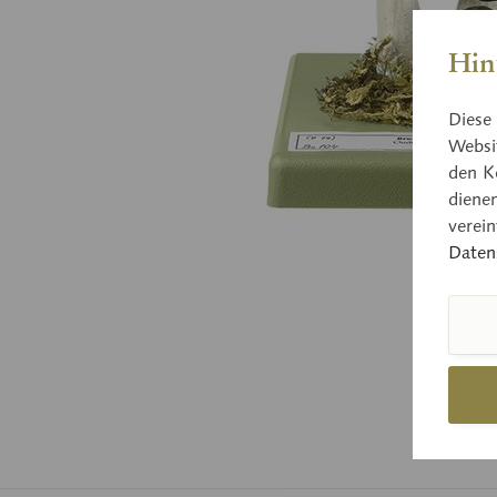
Hin
Diese 
Websit
den K
diene
verei
Daten