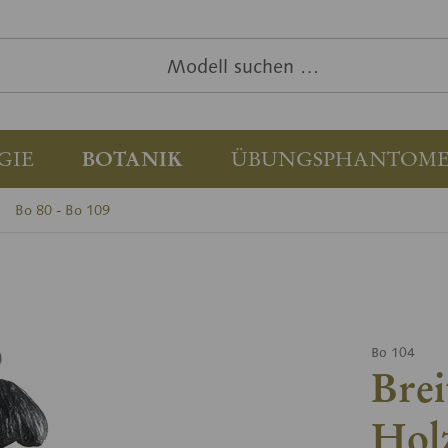
GIE
BOTANIK
ÜBUNGSPHANTOM
Bo 80 - Bo 109
Bo 104
Brei
Hol