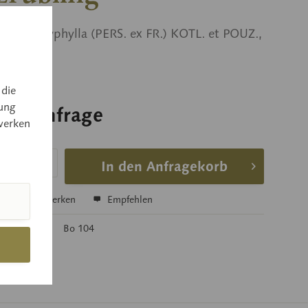
bia platyphylla (PERS. ex FR.) KOTL. et POUZ.,
r
 die
ung
 auf Anfrage
werken
 auf Anfrage
In den Anfragekorb
hen
Merken
Empfehlen
mer:
Bo 104