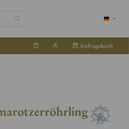
deutsch
E
Anfragekorb
marotzerröhrling