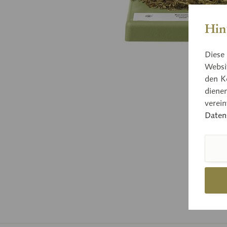
Hin
Diese 
Websit
den K
diene
verei
Daten