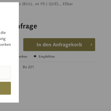
parasiticus (BULL. ex FR.) QUÉL., Eßbar
 auf Anfrage
 die
 auf Anfrage
ung
In den Anfragekorb
werken
hen
Merken
Empfehlen
mer:
Bo 221