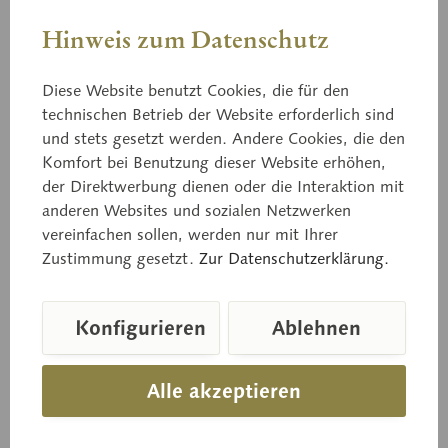
Hinweis zum Datenschutz
Diese Website benutzt Cookies, die für den
technischen Betrieb der Website erforderlich sind
und stets gesetzt werden. Andere Cookies, die den
Komfort bei Benutzung dieser Website erhöhen,
Bo 213
der Direktwerbung dienen oder die Interaktion mit
Grauer Lärchenröhrling
anderen Websites und sozialen Netzwerken
vereinfachen sollen, werden nur mit Ihrer
Zustimmung gesetzt.
Zur Datenschutzerklärung.
Suillus aeruginascens (SECR.) SNELL. Eßbar.
Konfigurieren
Ablehnen
Preis auf Anfrage
Alle akzeptieren
Lieferzeit auf Anfrage