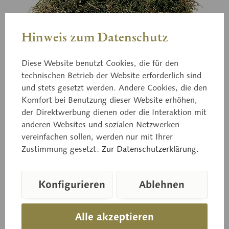
Hinweis zum Datenschutz
Diese Website benutzt Cookies, die für den
technischen Betrieb der Website erforderlich sind
und stets gesetzt werden. Andere Cookies, die den
Bo 187
Eispilz, Gallertartiger
Komfort bei Benutzung dieser Website erhöhen,
der Direktwerbung dienen oder die Interaktion mit
Zitterzahn
anderen Websites und sozialen Netzwerken
vereinfachen sollen, werden nur mit Ihrer
Zustimmung gesetzt.
Zur Datenschutzerklärung.
Pseudohydnum gelatinosum (SCOP. ex FR.) KARST.
Eßbar.
Konfigurieren
Ablehnen
Alle akzeptieren
Preis auf Anfrage