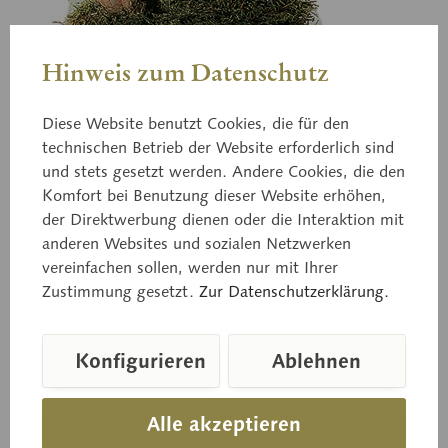
Hinweis zum Datenschutz
Diese Website benutzt Cookies, die für den
technischen Betrieb der Website erforderlich sind
und stets gesetzt werden. Andere Cookies, die den
BoS 166
Satanspilz,
Komfort bei Benutzung dieser Website erhöhen,
der Direktwerbung dienen oder die Interaktion mit
Riesenfundexemplar
anderen Websites und sozialen Netzwerken
vereinfachen sollen, werden nur mit Ihrer
Zustimmung gesetzt.
Zur Datenschutzerklärung.
Hutdurchmesser 20 cm, Boletus satanas LENZ.
Giftig.
Konfigurieren
Ablehnen
Alle akzeptieren
Preis auf Anfrage