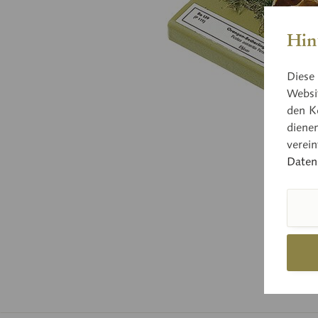
Hin
Diese 
Websit
den K
diene
verei
Daten