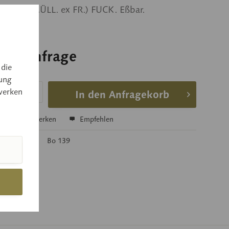
urantia (MÜLL. ex FR.) FUCK. Eßbar.
 auf Anfrage
 die
 auf Anfrage
ung
werken
In den Anfragekorb
hen
Merken
Empfehlen
mer:
Bo 139