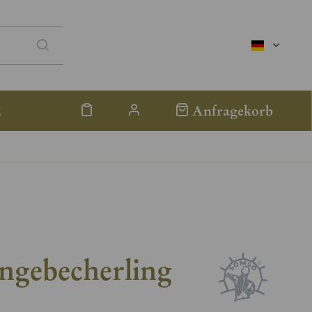
deutsch
E
Anfragekorb
ngebecherling