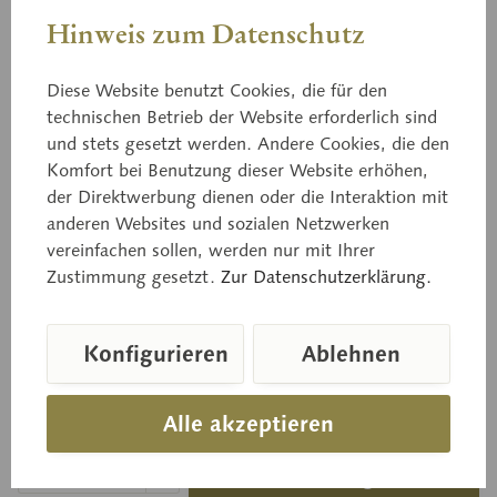
Hinweis zum Datenschutz
Diese Website benutzt Cookies, die für den
technischen Betrieb der Website erforderlich sind
Bo 126
und stets gesetzt werden. Andere Cookies, die den
Bruchreizker, Maggipilz
Komfort bei Benutzung dieser Website erhöhen,
der Direktwerbung dienen oder die Interaktion mit
anderen Websites und sozialen Netzwerken
vereinfachen sollen, werden nur mit Ihrer
Lactarius helvus FR., Giftig! Getrocknet in kleinen
Zustimmung gesetzt.
Zur Datenschutzerklärung.
Mengen Gewürzpilz
Konfigurieren
Ablehnen
Preis auf Anfrage
Alle akzeptieren
Lieferzeit auf Anfrage
In den Anfragekorb