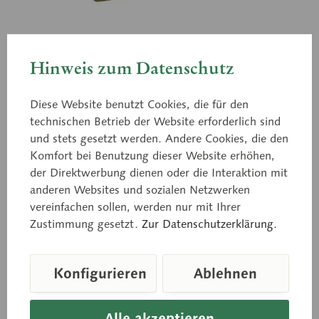
Hinweis zum Datenschutz
QS 8
Transparente
Diese Website benutzt Cookies, die für den
Staubschutzschachtel mit
technischen Betrieb der Website erforderlich sind
und stets gesetzt werden. Andere Cookies, die den
Deckel
Komfort bei Benutzung dieser Website erhöhen,
der Direktwerbung dienen oder die Interaktion mit
anderen Websites und sozialen Netzwerken
passend zu den künstlichen Homo-Schädeln.
vereinfachen sollen, werden nur mit Ihrer
Zustimmung gesetzt.
Zur Datenschutzerklärung.
Preis auf Anfrage
Konfigurieren
Ablehnen
Lieferzeit auf Anfrage
Alle akzeptieren