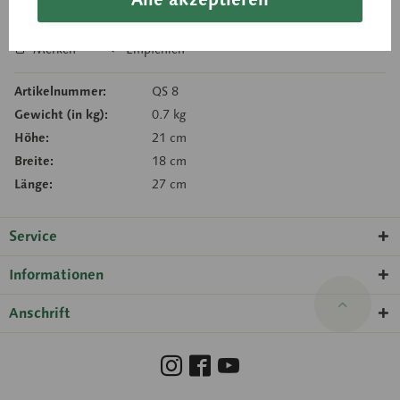
In den Anfragekorb
Merken
Empfehlen
Artikelnummer:
QS 8
Gewicht (in kg):
0.7 kg
Höhe:
21 cm
Breite:
18 cm
Länge:
27 cm
Service
Informationen
Anschrift