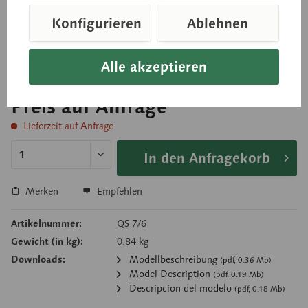
Schädeldach abnehmbar, Unterkiefer beweglich.
Konfigurieren
Ablehnen
Naturgetreue Wiedergabe der Knochenstruktur. In 3 Teile
zerlegbar.
Alle akzeptieren
Preis auf Anfrage
Lieferzeit auf Anfrage
In den Anfragekorb
Merken
Empfehlen
Artikelnummer:
QS 7/6
Gewicht (in kg):
0.84 kg
Downloads:
Modellbeschreibung
(pdf, 0.36 Mb)
Model Description
(pdf, 0.19 Mb)
Descripcion del modelo
(pdf, 0.18 Mb)