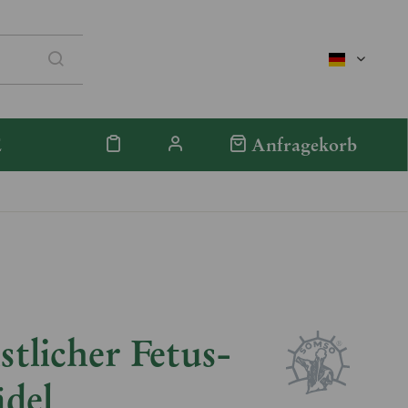
deutsch
E
Anfragekorb
tlicher Fetus-
ädel