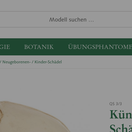
GIE
BOTANIK
ÜBUNGSPHANTOM
 / Neugeborenen- / Kinder-Schädel
QS 3/3
Küns
Sch