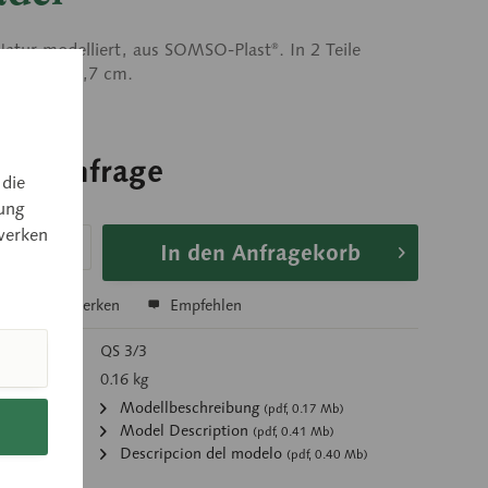
atur modelliert, aus SOMSO-Plast®. In 2 Teile
 Umfang 29,7 cm.
 auf Anfrage
 die
 auf Anfrage
ung
werken
In den Anfragekorb
hen
Merken
Empfehlen
mer:
QS 3/3
 kg):
0.16 kg
:
Modellbeschreibung
(pdf, 0.17 Mb)
Model Description
(pdf, 0.41 Mb)
Descripcion del modelo
(pdf, 0.40 Mb)