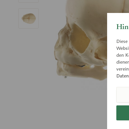
Hin
Diese 
Websit
den K
diene
verei
Daten