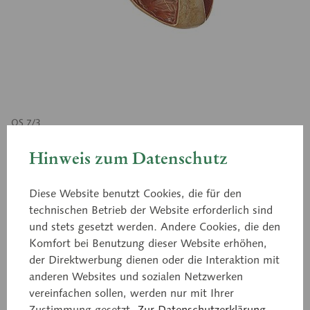
OS 7/3
Verschiedene
Hinweis zum Datenschutz
Kammerscheidewanddefekte
Diese Website benutzt Cookies, die für den
technischen Betrieb der Website erforderlich sind
(Ventrikelseptumdefekt), ca. 3fach vergrößert, aus
und stets gesetzt werden. Andere Cookies, die den
SOMSO-PLAST®. Die häufigsten
Komfort bei Benutzung dieser Website erhöhen,
der Direktwerbung dienen oder die Interaktion mit
Kammerscheidewand-(Ventrikelseptum) defekte
anderen Websites und sozialen Netzwerken
liegen im sogenannten membranösen Septum, d. h.
vereinfachen sollen, werden nur mit Ihrer
im oberen Anteil der Kammerscheidewand unter
Zustimmung gesetzt.
Zur Datenschutzerklärung.