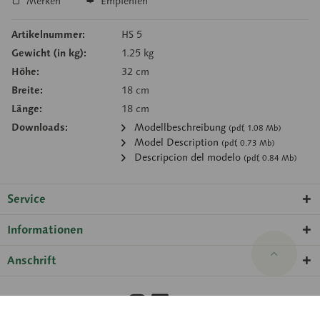
Merken
Empfehlen
Artikelnummer:
HS 5
Gewicht (in kg):
1.25 kg
Höhe:
32 cm
Breite:
18 cm
Länge:
18 cm
Downloads:
Modellbeschreibung
(pdf, 1.08 Mb)
Model Description
(pdf, 0.73 Mb)
Descripcion del modelo
(pdf, 0.84 Mb)
Service
Informationen
Anschrift