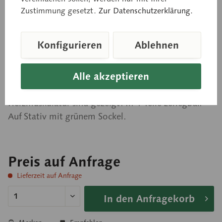
Herz
Zustimmung gesetzt.
Zur Datenschutzerklärung.
Konfigurieren
Ablehnen
ca. 1 1/2fach vergrößert, aus SOMSO-Plast®. Durch
Fensterungen sind die beiden Kammern und
Alle akzeptieren
Vorhöfe zum Öffnen und mit ihren Klappen
dargestellt. Die herznahen großen Gefäße und die
Herzmuskulatur sind gezeigt. In 4 Teile zerlegbar.
Auf Stativ mit grünem Sockel.
Preis auf Anfrage
Lieferzeit auf Anfrage
In den Anfragekorb