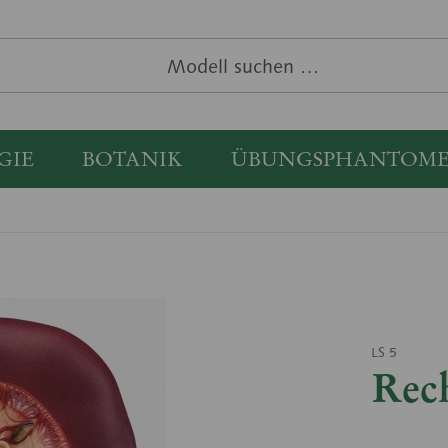
GIE
BOTANIK
ÜBUNGSPHANTOM
LS 5
Rec