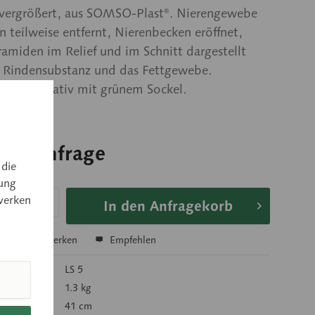
 vergrößert, aus SOMSO-Plast®. Nierengewebe
n teilweise entfernt, Nierenbecken eröffnet,
amiden im Relief und im Schnitt dargestellt
e Rindensubstanz und das Fettgewebe.
ar. Auf Stativ mit grünem Sockel.
 auf Anfrage
 die
 auf Anfrage
ung
werken
In den Anfragekorb
hen
Merken
Empfehlen
mer:
LS 5
 kg):
1.3 kg
41 cm