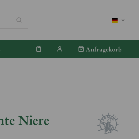
deutsch
E
Anfragekorb
hte Niere