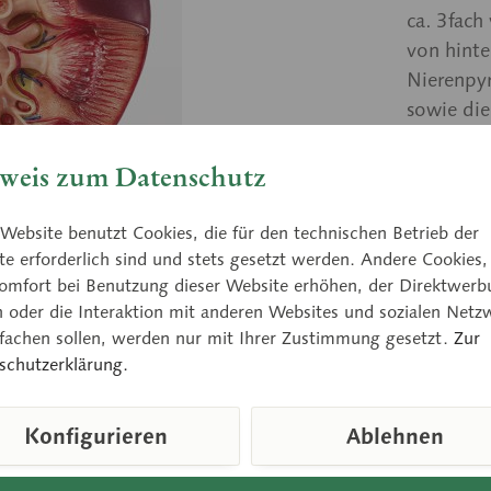
ca. 3fach
von hinte
Nierenpyr
sowie di
Unzerlegb
weis zum Datenschutz
Preis
Website benutzt Cookies, die für den technischen Betrieb der
e erforderlich sind und stets gesetzt werden. Andere Cookies,
Lieferzeit
omfort bei Benutzung dieser Website erhöhen, der Direktwerb
n oder die Interaktion mit anderen Websites und sozialen Netz
nfachen sollen, werden nur mit Ihrer Zustimmung gesetzt.
Zur
schutzerklärung.
Vergleic
Artikelnum
Konfigurieren
Ablehnen
Gewicht (in
Höhe: