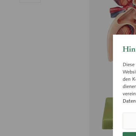
Hin
Diese 
Websit
den K
diene
verei
Daten