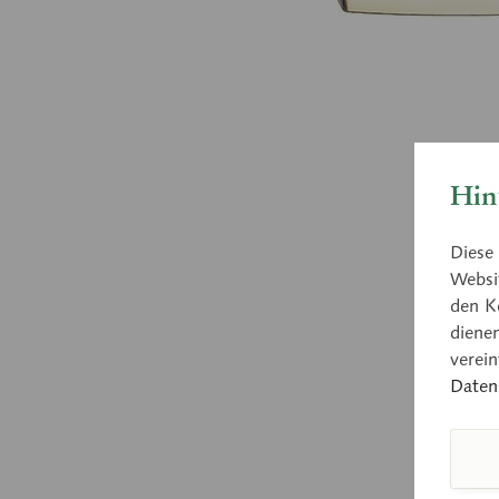
Hin
Diese 
Websit
den K
diene
verei
Daten