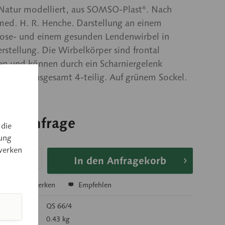
 Natur modelliert, aus SOMSO-Plast®. Nach
 med. H. R. Henche. Darstellung an einem
ose- und einem gesunden Lendenwirbel in
stellung. Die Wirbelkörper sind frontal
en und können durch ein Scharniergelenk
werden. Insgesamt 4-teilig. Auf grünem Sockel.
 auf Anfrage
 die
ung
 auf Anfrage
werken
In den Anfragekorb
hen
Merken
Empfehlen
mer:
QS 66/4
 kg):
0.43 kg