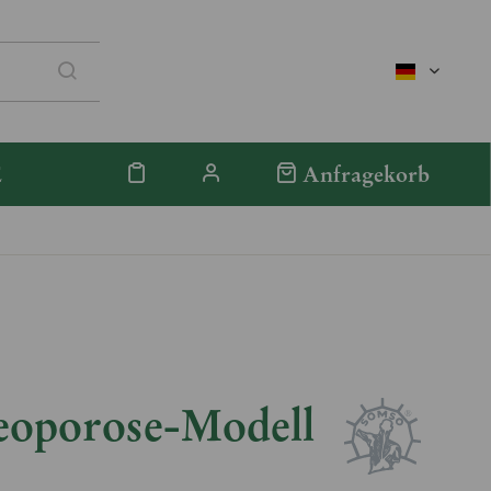
deutsch
E
Anfragekorb
eoporose-Modell