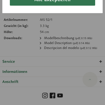
Merken
Empfehlen
Artikelnummer:
MS 52/1
Gewicht (in kg):
3.3 kg
Höhe:
54 cm
Downloads:
Modellbeschreibung
(pdf, 0.15 Mb)
Model Description
(pdf, 0.14 Mb)
Descripcion del modelo
(pdf, 0.12 Mb)
Service
Informationen
Anschrift