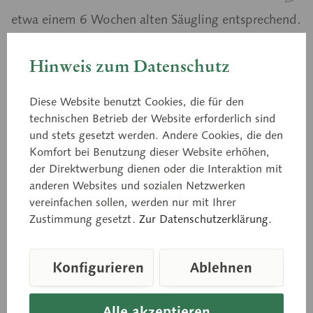
etwa einem 6 Wochen alten Säugling entsprechend.
Aus weichem SOMSO-Plast®. Mit Kugelgelenken
und nach hinten nachgebendem, leicht
Hinweis zum Datenschutz
beweglichem Kopf, mit Nabelschnur. Handgemalte
hellbraune Augen. Diese ideale
Diese Website benutzt Cookies, die für den
Kombinationspuppe läßt sich baden, wickeln und
technischen Betrieb der Website erforderlich sind
ist für Halteübungen gleichfalls geeignet. Nase und
und stets gesetzt werden. Andere Cookies, die den
Ohren sind geöffnet sowie Anus zum Einführen
Komfort bei Benutzung dieser Website erhöhen,
der Direktwerbung dienen oder die Interaktion mit
eines Fieberthermometers. Unbekleidet.
anderen Websites und sozialen Netzwerken
Kopfumfang 35,8 cm.
vereinfachen sollen, werden nur mit Ihrer
Zustimmung gesetzt.
Zur Datenschutzerklärung.
Preis auf Anfrage
Konfigurieren
Ablehnen
Lieferzeit auf Anfrage
In den Anfragekorb
Alle akzeptieren