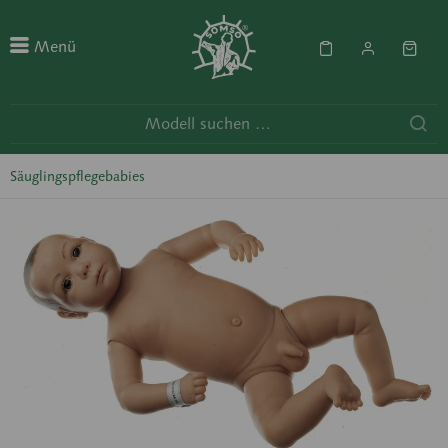
Menü
Säuglingspflegebabies