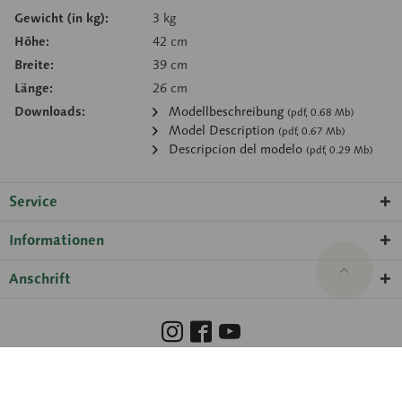
Gewicht (in kg):
3 kg
Höhe:
42 cm
Breite:
39 cm
Länge:
26 cm
Downloads:
Modellbeschreibung
(pdf, 0.68 Mb)
Model Description
(pdf, 0.67 Mb)
Descripcion del modelo
(pdf, 0.29 Mb)
Service
Informationen
Anschrift
Barrierefreiheit
Hinweisgeberschutzgesetz
Impressum
Datenschutz
Cookie-Einstellungen