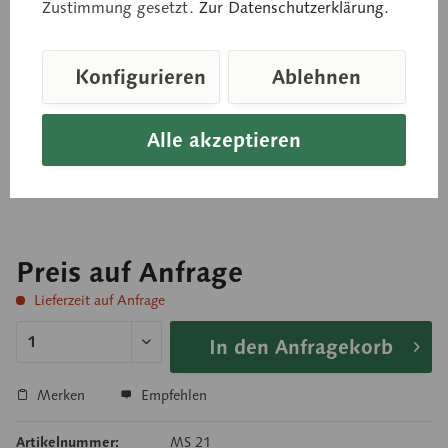
Zustimmung gesetzt.
Zur Datenschutzerklärung.
natürliche Größe, aus SOMSO-Plast®. Bestehend aus
Konfigurieren
Ablehnen
den weiblichen Beckenknochen (beweglich
montiert) und einem Fetusschädel, der an einer
Alle akzeptieren
biegsamen Welle montiert ist. Auf Stativ mit
grünem Sockel.
Preis auf Anfrage
Lieferzeit auf Anfrage
In den Anfragekorb
Merken
Empfehlen
Artikelnummer:
MS 21