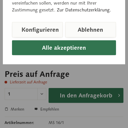
natürliche Größe, aus SOMSO-Plast®. Das Modell
vereinfachen sollen, werden nur mit Ihrer
zeigt einen weiblichen Fetus am Ende der
Zustimmung gesetzt.
Zur Datenschutzerklärung.
Schwangerschaft mit Placenta und Nabelschnur.
Insgesamt in 13 Teile zerlegbar: Placenta,
Konfigurieren
Ablehnen
Nabelschnur, Bauchdecke, Lungen (2), Herz (2),
Thymusdrüse, Zwerchfell, Leber (2), Magen und
Alle akzeptieren
Darm, Körper. Auf grüner Grundplatte.
Preis auf Anfrage
Lieferzeit auf Anfrage
In den Anfragekorb
Merken
Empfehlen
Artikelnummer:
MS 16/1