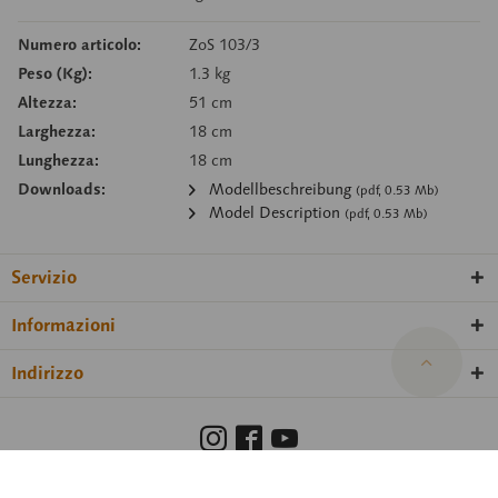
Numero articolo:
ZoS 103/3
Peso (Kg):
1.3 kg
Altezza:
51 cm
Larghezza:
18 cm
Lunghezza:
18 cm
Downloads:
Modellbeschreibung
(pdf, 0.53 Mb)
Model Description
(pdf, 0.53 Mb)
Servizio
Informazioni
Indirizzo
Barrierefreiheit
Hinweisgeberschutzgesetz
Informazione legale