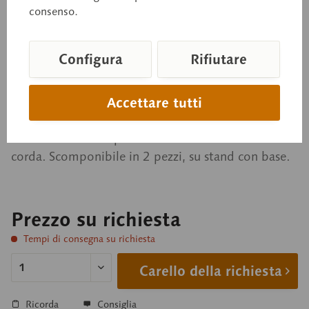
Formazione dell'uovo di
consenso.
gallina - 4° stadio
Configura
Rifiutare
Ingrandimento lineare 53x. In plastica SOMSO-
Plast®. Una parte dell'embrione tagliata concentrica
Accettare tutti
può essere staccata dal tuorlo. Attraverso una
finestra ventrale si possono vedere i somiti e la
corda. Scomponibile in 2 pezzi, su stand con base.
Prezzo su richiesta
Tempi di consegna su richiesta
Carello della richiesta
Ricorda
Consiglia