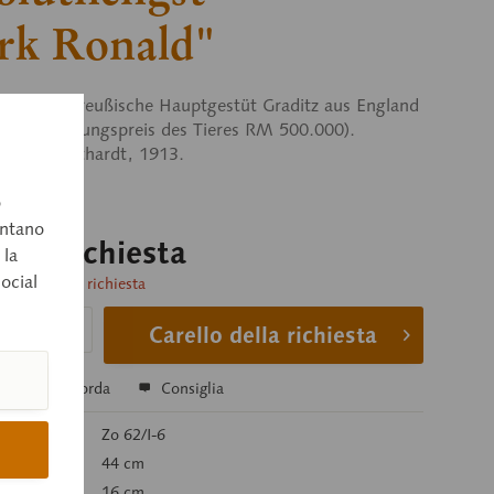
rk Ronald"
t, für das Preußische Hauptgestüt Graditz aus England
. (Anschaffungspreis des Tieres RM 500.000).
 von G. Luthardt, 1913.
o
entano
o su richiesta
 la
social
consegna su richiesta
Carello della richiesta
a
Ricorda
Consiglia
colo:
Zo 62/I-6
44 cm
16 cm