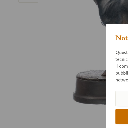
Nota
Questo
tecnic
il com
pubbli
netwo