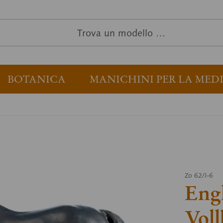
BOTANICA
MANICHINI PER LA MED
Zo 62/I-6
Engl
Voll