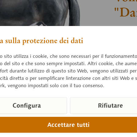
"Da
8 Jahre al
importiert
 sulla protezione dei dati
Modelliert
 sito utilizza i cookie, che sono necessari per il funzionament
o del sito e che sono sempre impostati. Altri cookie, che aum
Prezz
fort durante lutilizzo di questo sito Web, vengono utilizzati per
cità diretta o per semplificare linterazione con altri siti Web e 
Tempi di 
rk, vengono impostati solo con il tuo consenso.
Configura
Rifiutare
Confront
Numero arti
Accettare tutti
Altezza:
Larghezza: