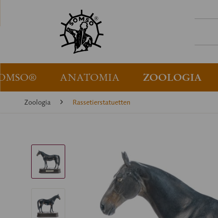
OMSO®
ANATOMIA
ZOOLOGIA
Zoologia
Rassetierstatuetten