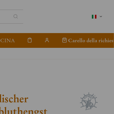
italienisc
ICINA
Carello della richies
ischer
bluthengst